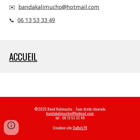
✉️
bandakalimucho@hotmail.com
📞
06 13 53 33 49
ACCUEIL
©2025 Band Kalimucho - Tous droits réservés
bandakalimucho@hotmail.com
tel : 06 13 53 33 49
Creation site
DaBolz78